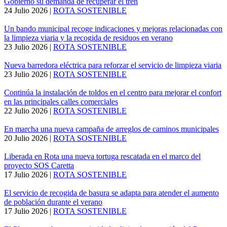
Gobierno su demanda de recuperar el tren
24 Julio 2026
|
ROTA SOSTENIBLE
Un bando municipal recoge indicaciones y mejoras relacionadas con
la limpieza viaria y la recogida de residuos en verano
23 Julio 2026
|
ROTA SOSTENIBLE
Nueva barredora eléctrica para reforzar el servicio de limpieza viaria
23 Julio 2026
|
ROTA SOSTENIBLE
Continúa la instalación de toldos en el centro para mejorar el confort
en las principales calles comerciales
22 Julio 2026
|
ROTA SOSTENIBLE
En marcha una nueva campaña de arreglos de caminos municipales
20 Julio 2026
|
ROTA SOSTENIBLE
Liberada en Rota una nueva tortuga rescatada en el marco del
proyecto SOS Caretta
17 Julio 2026
|
ROTA SOSTENIBLE
El servicio de recogida de basura se adapta para atender el aumento
de población durante el verano
17 Julio 2026
|
ROTA SOSTENIBLE