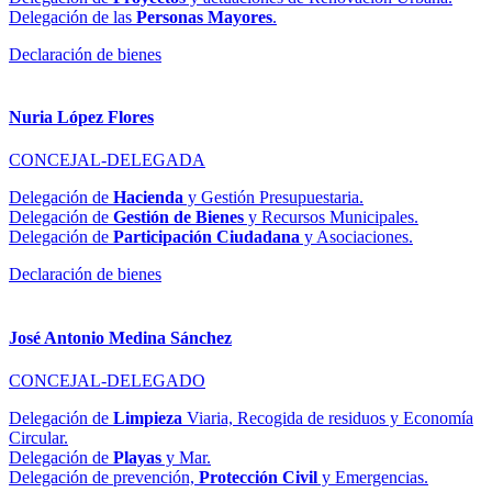
Delegación de las
Personas Mayores
.
Declaración de bienes
Nuria López Flores
CONCEJAL-DELEGADA
Delegación de
Hacienda
y Gestión Presupuestaria.
Delegación de
Gestión de Bienes
y Recursos Municipales.
Delegación de
Participación Ciudadana
y Asociaciones.
Declaración de bienes
José Antonio Medina Sánchez
CONCEJAL-DELEGADO
Delegación de
Limpieza
Viaria, Recogida de residuos y Economía
Circular.
Delegación de
Playas
y Mar.
Delegación de prevención,
Protección Civil
y Emergencias.