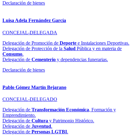
Declaración de bienes
Luisa Adela Fernández García
CONCEJAL-DELEGADA
Delegación de Promoción de
Deporte
e Instalaciones Deportivas.
Delegación de Protección de la
Salud
Pública y en materia de
Consumo
.
Delegación de
Cementerio
y dependencias funerarias.
Declaración de bienes
Pablo Gómez Martín Bejarano
CONCEJAL-DELEGADO
Delegación de
Transformación Económica
, Formación y
Emprendimiento.
Delegación de
Cultura
y Patrimonio Histórico.
Delegación de
Juventud
.
Delegación de
Personas LGTBI
.