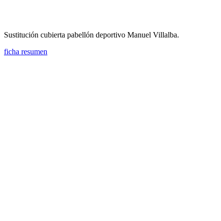
Sustitución cubierta pabellón deportivo Manuel Villalba.
ficha resumen
Mejora de la eficiencia energética de la Piscina Municipal de Rota.
Instalación fotovolcaica para autoconsumo.
ficha resumen
Mejora de la eficiencia energética de la Piscina Municipal de Rota.
Instalaciones térmicas del edificio.
ficha resumen
Sustitución de la cubierta del pabellón polideportivo municipal
Antonio Barriento "Chispa".
ficha resumen