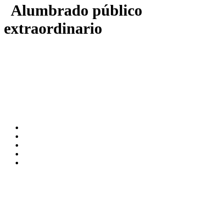
Alumbrado público
extraordinario
Desde Modus Rota trabajamos para garantizar un alumbrado
eficiente y sostenible en Rota. ¡Contribuyamos juntos a una ciudad
más segura y bien iluminada!
Instalaciones Eléctricas y Eventos
. Modus Rota tiene la