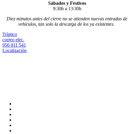
Sábados y Festivos
9:30h a 13:30h
Diez minutos antes del cierre no se atienden nuevas entradas de
vehículos, tan solo la descarga de los ya existentes.
Tríptico
correo elec.
956 811 541
Localización