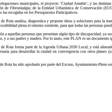
delegaciones municipales, el proyecto ‘Ciudad Amable’, y las distintas
ón de Fibromialgia; de la Entidad Urbanística de Conservación (EUC)
e las recogidas en los Presupuestos Participativos.
iza, diagnostica y propone ideas y soluciones para la transfor
ccesibilidad plena el entorno existente, para que todas las personas pue
n a aquellas personas que presentan algún tipo de discapacidad, ya sea f
as, y a sus padres y madres. Por lo tanto, este PLAN es un documento q
rma parte de la Agenda Urbana 2030 Local, y está alineado con 
ria para desarrollar la ciudad en convergencia con otros planes (y
ido aprobado por parte del Excmo, Ayuntamiento-Pleno en la ses