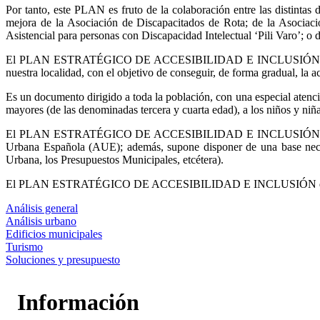
Por tanto, este PLAN es fruto de la colaboración entre las distintas 
mejora de la Asociación de Discapacitados de Rota; de la Asociaci
Asistencial para personas con Discapacidad Intelectual ‘Pili Varo’; o d
El PLAN ESTRATÉGICO DE ACCESIBILIDAD E INCLUSIÓN de Rota anal
nuestra localidad, con el objetivo de conseguir, de forma gradual, la a
Es un documento dirigido a toda la población, con una especial atenció
mayores (de las denominadas tercera y cuarta edad), a los niños y niñ
El PLAN ESTRATÉGICO DE ACCESIBILIDAD E INCLUSIÓN de Rota fo
Urbana Española (AUE); además, supone disponer de una base necesa
Urbana, los Presupuestos Municipales, etcétera).
El PLAN ESTRATÉGICO DE ACCESIBILIDAD E INCLUSIÓN de Rota ha s
Análisis general
Análisis urbano
Edificios municipales
Turismo
Soluciones y presupuesto
Información